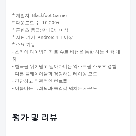
* 개발자: Blackfoot Games
* 다운로드 수: 10,000+
* 콘텐츠 등급: 만 10세 이상
* 지원 기기: Android 4.1 이상
* 주요 기능:
- 스카이 다이빙과 제트 슈트 비행을 통한 하늘 비행 체
험
- 협곡을 뛰어넘고 날아다니는 익스트림 스포츠 경험
- 다른 플레이어들과 경쟁하는 레이싱 모드
- 간단하고 직관적인 컨트롤
- 아름다운 그래픽과 몰입감 넘치는 사운드
평가 및 리뷰