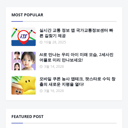
MOST POPULAR
실시간 교통 정보 앱 국가교통정보센터 빠
른 길찾기 제공
10월 28, 2025
AI로 만나는 우리 아이 미래 모습, 2세사진
어플로 미리 만나보세요!
3월 14, 2026
모바일 쿠폰 농사 앱테크, 팟스타로 수익 창
출의 새로운 지평을 열다!
3월 16, 2026
FEATURED POST