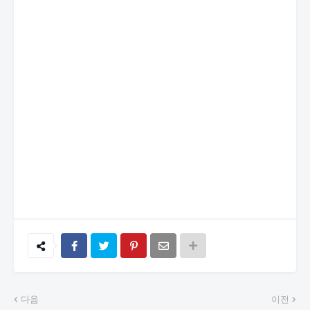
다음
이전