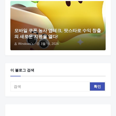
모바일 쿠폰 농사 앱테크, 팟스타로 수익 창출
의 새로운 지평을 열다!
Windows's
3월 16, 2026
이 블로그 검색