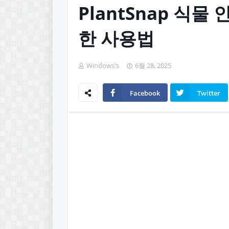
PlantSnap 식물
한 사용법
Windows's
6월 28, 2025
Facebook
Twitter