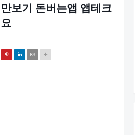
 만보기 돈버는앱 앱테크
세요